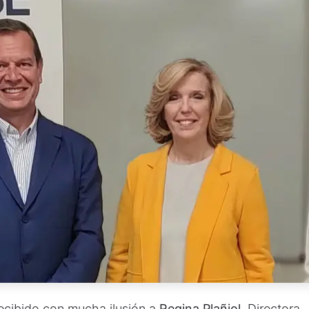
cibido con mucha ilusión a
Regina Plañiol
, Directora