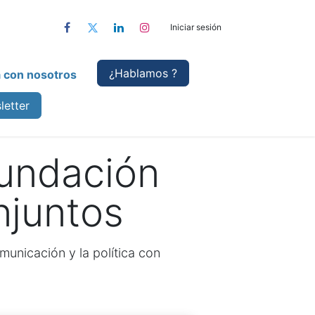
Iniciar sesión
¿Hablamo
s ?
a con nosotros
letter
Fundación
njuntos
unicación y la política con