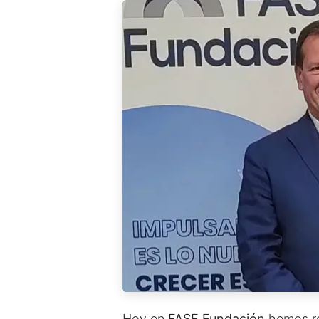
Hoy en
FASE Fundación
hemos re