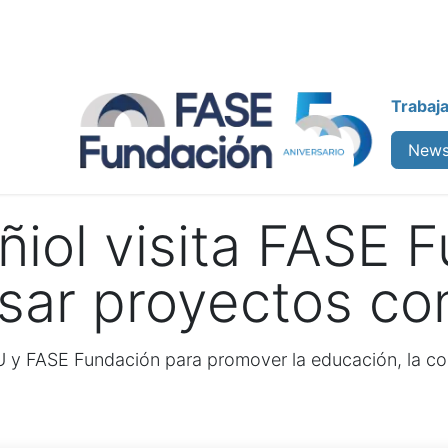
Trabaj
enos
Colabora
Cursos
News
ñiol visita FASE 
sar proyectos co
U y FASE Fundación para promover la educación, la com