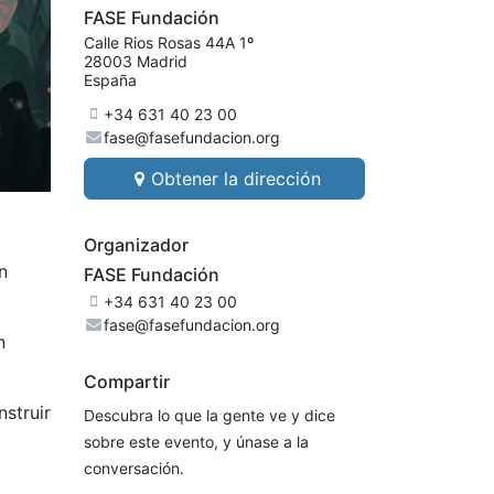
FASE Fundación
Calle Rios Rosas 44A 1º
28003 Madrid
España
+34 631 40 23 00
fase@fasefundacion.org
Obtener la dirección
Organizador
n
FASE Fundación
+34 631 40 23 00
fase@fasefundacion.org
n
Compartir
nstruir
Descubra lo que la gente ve y dice
sobre este evento, y únase a la
conversación.