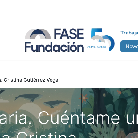
Trabaj
enos
Colabora
Cursos
News
ia Cristina Gutiérrez Vega
eraria. Cuéntame u