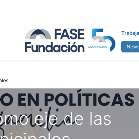
Trabaj
enos
Colabora
Cursos
News
ales
omo eje de las