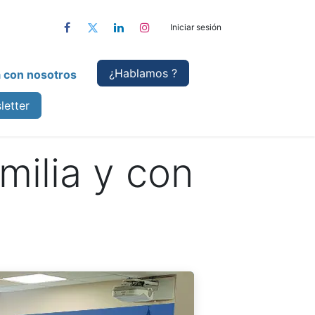
Iniciar sesión
¿Hablamo
s ?
a con nosotros
letter
milia y con