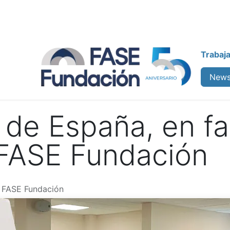
Trabaj
enos
Colabora
Cursos
News
a de España, en fa
FASE Fundación
FASE Fundación